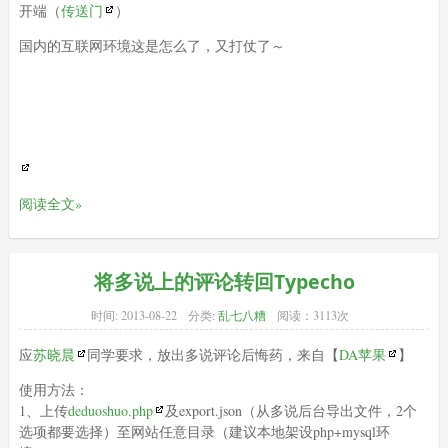
开端（
传送门
）
国内的互联网环境这是怎么了，又打仗了～
阅读全文»
将多说上的评论转回Typecho
时间:
2013-08-22
分类:
乱七八糟
阅读：3113次
应
苏晓晨
同学要求，放出多说评论后悔药，来自
【
DA苹果
】
使用方法：
1、上传
deduoshuo.php
及export.json（从多说后台导出文件，2个
选项都要选择）至网站任意目录（建议本地架设php+mysql环