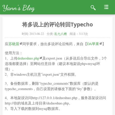
Yann's Blog
将多说上的评论转回Typecho
时间:
2013-08-22
分类:
乱七八糟
阅读：3113次
应
苏晓晨
同学要求，放出多说评论后悔药，来自
【
DA苹果
】
使用方法：
1、上传
deduoshuo.php
及export.json（从多说后台导出文件，2个
选项都要选择）至网站任意目录（建议本地架设php+mysql环
境）。
2、非windows主机注意”export.json“文件权限。
3、备份数据库，删除”typecho_comments”数据库（默认的是
typecho_comments，自己设置的请修改下面的“$ty”参数）。
4、本地架设访问http://127.0.0.1/deduoshuo.php，服务器架设访问
http://你的域名及上传目录/deduoshuo.php。
5、导入下载的数据到mysql数据库。