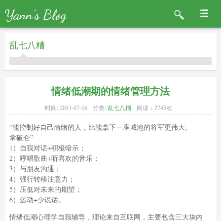
Yann's Blog
乱七八糟
情绪低潮期的情绪管理方法
时间:
2013-07-16
分类:
乱七八糟
阅读：2745次
“能控制好自己情绪的人，比能拿下一座城池的将军更伟大。——
拿破仑”
1）自我对话+积极暗示；
2）哼唱歌曲+听喜欢的音乐；
3）与朋友沟通；
4）强行转移注意力；
5）压低对未来的期望；
6）运动+少说话。
情绪低潮心理学自我辅导，理论来自互联网，主要包含三大块内