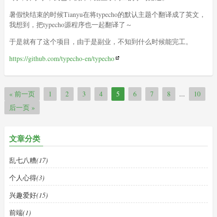
暑假快结束的时候Tianyu在将typecho的默认主题个翻译成了英文，
我想到，把typecho源程序也一起翻译了～
于是就有了这个项目，由于是副业，不知到什么时候能完工。
https://github.com/typecho-en/typecho
« 前一页
1
2
3
4
5
6
7
8
...
10
后一页 »
文章分类
乱七八糟
(17)
个人心得
(3)
兴趣爱好
(15)
前端
(1)