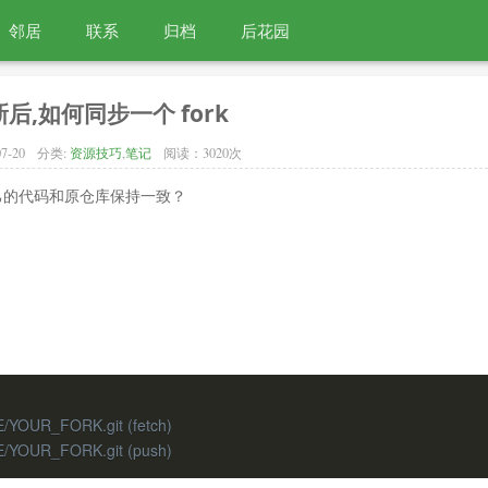
邻居
联系
归档
后花园
后,如何同步一个 fork
07-20
分类:
资源技巧
,
笔记
阅读：3020次
自己的代码和原仓库保持一致？
E/YOUR_FORK.git (fetch)
ME/YOUR_FORK.git (push)