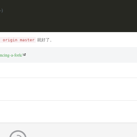
-)
就好了。
h origin master
ncing-a-fork/