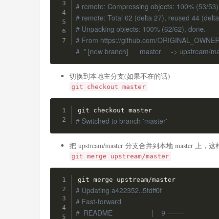
# remote: Compressing objects: 100% (53/53)
# remote: Total 62 (delta 27), reused 44 (delta
# Unpacking objects: 100% (62/62), done.
# From https://github.com/ORIGINAL_OW
#  * [new branch]      master     -> upstream/m
切换到本地主分支(如果不在的话)
git checkout master
# Switched to branch 'master'
把 upstream/master 分支合并到本地 mas
git merge upstream/master
# Updating a422352..5fdff0f
# Fast-forward
#  README                    |    9 -------