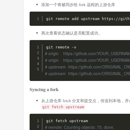
添加一个将被同步给 fork 远程的上游仓库
git remote add upstream https://gith
再次查看状态确认是否配置成功。
# origin    https://github.com/YOUR_USERNA
# origin    https://github.com/YOUR_USERN
# upstream  https://github.com/ORIGINAL_
# upstream  https://github.com/ORIGINAL_
Syncing a fork
从上游仓库 fetch 分支和提交点，传送到本地，并会被存
git fetch upstream
# remote: Counting objects: 75, done.