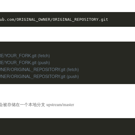
ub.com/ORIGINAL_OWNER/ORIGINAL_REPOSITORY.git
ME/YOUR_FORK.git (fetch)
AME/YOUR_FORK.git (push)
OWNER/ORIGINAL_REPOSITORY.git (fetch)
OWNER/ORIGINAL_REPOSITORY.git (push)
储在一个本地分支 upstream/master